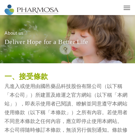
About us
D
e
l
i
v
e
r
H
o
p
e
f
o
r
a
B
e
t
t
e
r
L
i
f
e
一、接受條款
凡進入或使用由國邑藥品科技股份有限公司（以下稱
「本公司」）所建置及維運之官方網站（以下稱「本網
站」），即表示使用者已閱讀、瞭解並同意遵守本網站
使用條款（以下稱「本條款」）之所有內容。若使用者
不同意本條款之任何內容，應立即停止使用本網站。
本公司得隨時修訂本條款，無須另行個別通知。條款修