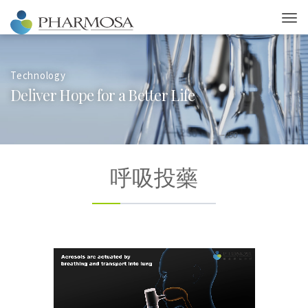
Technology
D
e
l
i
v
e
r
H
o
p
e
f
o
r
a
B
e
t
t
e
r
L
i
f
e
呼吸投藥